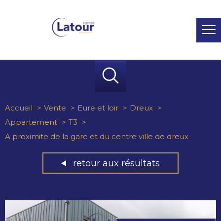
Accueil
Vente
Eure et loir
Dreux
Appartement
T3
A proximite de la gare et du centre ville de dreux
retour aux résultats