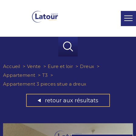
Accueil
Vente
Eure et loir
Dreux
Appartement
T3
Appartement 3 pieces situe a dreux
retour aux résultats