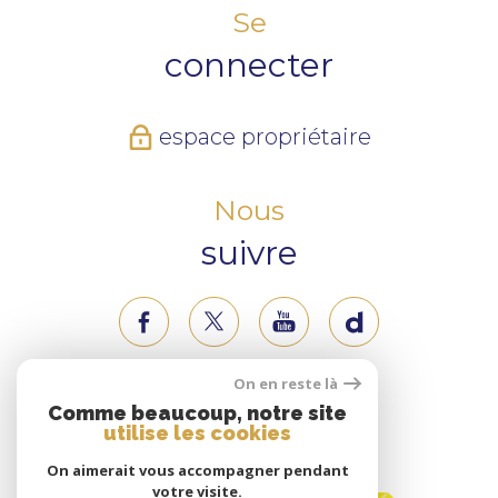
Se
connecter
espace propriétaire
Nous
suivre
On en reste là
Nous
Comme beaucoup, notre site
utilise les cookies
adhérons
On aimerait vous accompagner pendant
votre visite.