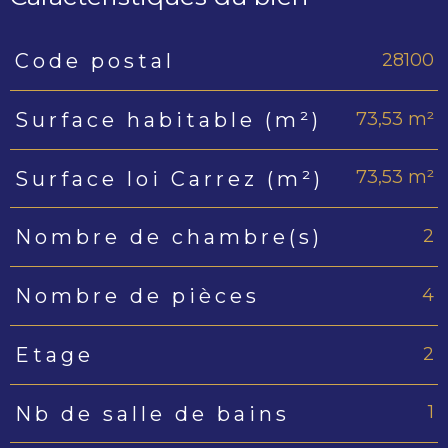
28100
Code postal
Caractéristiques
Valeurs
73,53 m²
Surface habitable (m²)
73,53 m²
Surface loi Carrez (m²)
2
Nombre de chambre(s)
4
Nombre de pièces
2
Etage
1
Nb de salle de bains