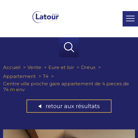
Accueil
Vente
Eure et loir
Dreux
Appartement
T4
Centre ville proche gare appartement de 4 pieces de
74 m env
retour aux résultats