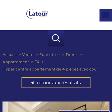
Accueil
Vente
Eure et loir
Dreux
Appartement
T4
Hyper centre appartement de 4 pieces avec cour
retour aux résultats