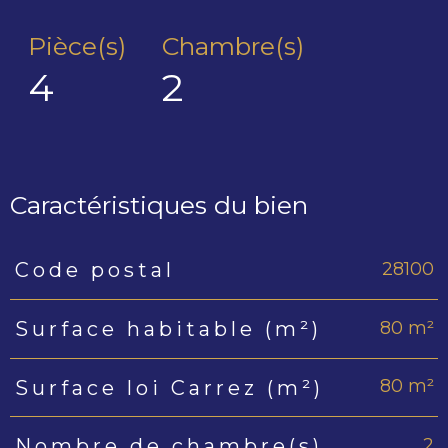
Pièce(s)
Chambre(s)
4
2
Caractéristiques du bien
28100
Code postal
Caractéristiques
Valeurs
80 m²
Surface habitable (m²)
80 m²
Surface loi Carrez (m²)
2
Nombre de chambre(s)