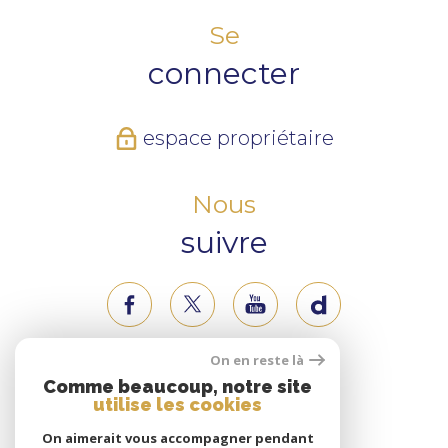
Se
connecter
espace propriétaire
Nous
suivre
On en reste là
Nous
Comme beaucoup, notre site
utilise les cookies
adhérons
On aimerait vous accompagner pendant