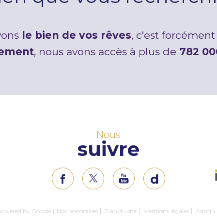
avons
le bien de vos rêves
, c'est forcément 
tement
, nous avons accès à plus de
782 00
Nous
suivre
 powered by Google |
Nos honoraires
Plan du site
Mentions légales
Admin