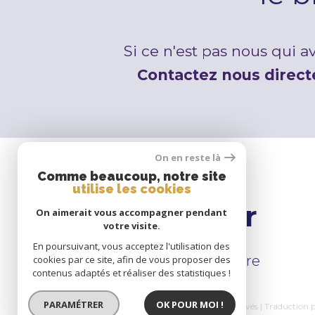
Si ce n'est pas nous qui 
Contactez nous direc
On en reste là
Comme beaucoup, notre site
utilise les cookies
Se
connecter
On aimerait vous accompagner pendant
votre visite.
En poursuivant, vous acceptez l'utilisation des
espace propriétaire
cookies par ce site, afin de vous proposer des
contenus adaptés et réaliser des statistiques !
PARAMÉTRER
OK POUR MOI !
© 2026 | Tous droits réservés | Traduction