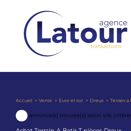
Accueil
Vente
Eure et loir
Dreux
Terrain a 
1
annonce(s) trouvée(s) selon vos critère
Achat Terrain-A-Batir T pièces Dreux