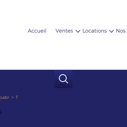
Accueil
Ventes
Locations
Nos
Maisons
Locaux pro
Appartements
Habitations
Terrains
Locaux pro
Immeubles
Autres
batir
T
s