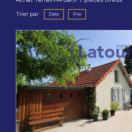
Trier par
Date
Prix
voir le
bien