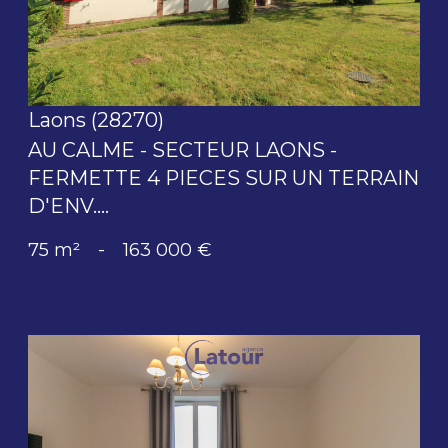
Laons (28270)
AU CALME - SECTEUR LAONS -
FERMETTE 4 PIECES SUR UN TERRAIN
D'ENV....
75 m²
-
163 000 €