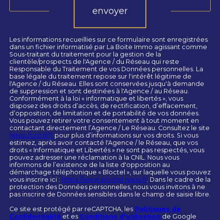
envoyer
Les informations recueillies sur ce formulaire sont enregistrées
dans un fichier informatisé par La Boite Immo agissant comme
Sous-traitant du traitement pour la gestion de la
clientèle/prospects de l'Agence / du Réseau qui reste
Responsable du Traitement de vos Données personnelles. La
base légale du traitement repose sur l'intérêt légitime de
l'Agence / du Réseau. Elles sont conservées jusqu'à demande
de suppression et sont destinées à l'Agence / au Réseau.
Conformément à la loi « informatique et libertés », vous
disposez des droits d’accès, de rectification, d’effacement,
d’opposition, de limitation et de portabilité de vos données.
Vous pouvez retirer votre consentement à tout moment en
contactant directement l’Agence / Le Réseau. Consultez le site
https://cnil.fr/fr
pour plus d’informations sur vos droits. Si vous
estimez, après avoir contacté l'Agence / le Réseau, que vos
droits « Informatique et Libertés » ne sont pas respectés, vous
pouvez adresser une réclamation à la CNIL. Nous vous
informons de l’existence de la liste d'opposition au
démarchage téléphonique « Bloctel », sur laquelle vous pouvez
vous inscrire ici :
https://www.bloctel.gouv.fr
. Dans le cadre de la
protection des Données personnelles, nous vous invitons à ne
pas inscrire de Données sensibles dans le champ de saisie libre.
Ce site est protégé par reCAPTCHA, les
Politiques de
Confidentialité
et es
Conditions d'utilisation
de Google