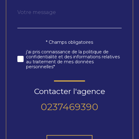
Message
Fieldset
*
par
défaut
* Champs obligatoires
Validation
j'ai pris connaissance de la politique de
confidentialité et des informations relatives
au traitement de mes données
personnelles*
Contacter l'agence
0237469390
Validation