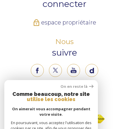
connecter
espace propriétaire
Nous
suivre
On en reste là
Nous
Comme beaucoup, notre site
utilise les cookies
adhérons
On aimerait vous accompagner pendant
votre visite.
En poursuivant, vous acceptez l'utilisation des
cookies par ce site, afin de vous proposer des