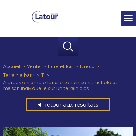
Accueil
Vente
Eure et loir
Dreux
Terrain a batir
T
A dreux ensemble foncier terrain constructible et
maison individuelle sur un terrain clos
retour aux résultats