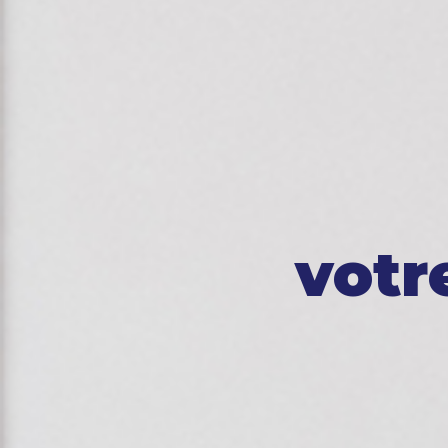
Autres
votr