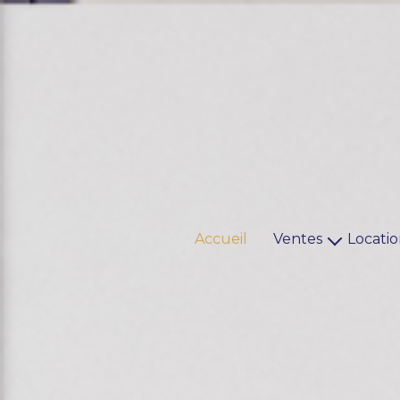
Accueil
Ventes
Locatio
Maisons
Locaux
Appartements
Habitat
Terrains
Locaux pro
Immeubles