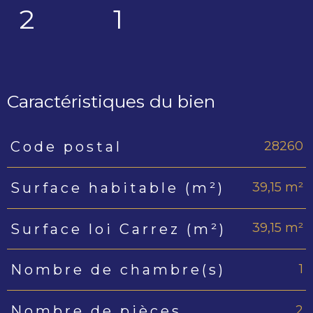
2
1
Caractéristiques du bien
28260
Code postal
Caractéristiques
Valeurs
39,15 m²
Surface habitable (m²)
39,15 m²
Surface loi Carrez (m²)
1
Nombre de chambre(s)
2
Nombre de pièces