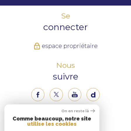
Se
connecter
espace propriétaire
Nous
suivre
On en reste là
Nous
Comme beaucoup, notre site
utilise les cookies
adhérons