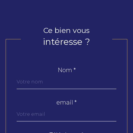
Ce bien vous
intéresse ?
Nom *
Fieldset
par
défaut
email *