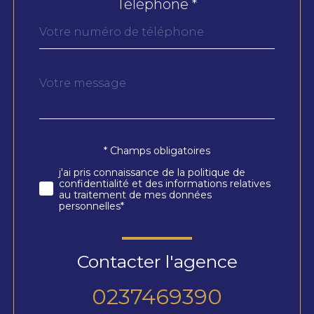
Téléphone *
Message
Fieldset
*
par
défaut
* Champs obligatoires
Validation
j'ai pris connaissance de la politique de
confidentialité et des informations relatives
au traitement de mes données
personnelles*
Contacter l'agence
0237469390