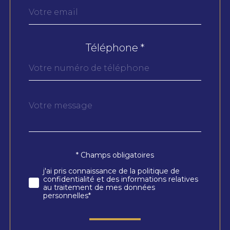
Téléphone *
Message
Fieldset
*
par
défaut
* Champs obligatoires
Validation
j'ai pris connaissance de la politique de
confidentialité et des informations relatives
au traitement de mes données
personnelles*