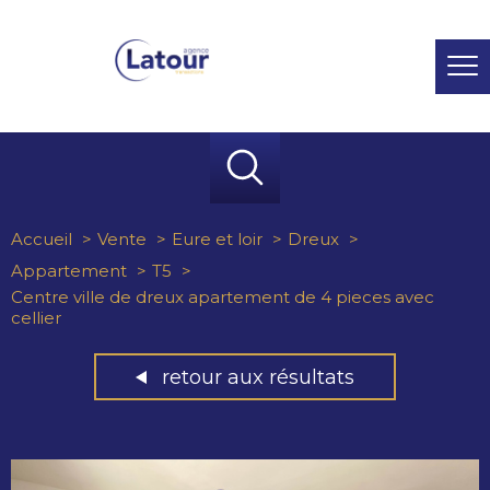
Accueil
Vente
Eure et loir
Dreux
Appartement
T5
Centre ville de dreux apartement de 4 pieces avec
cellier
retour aux résultats