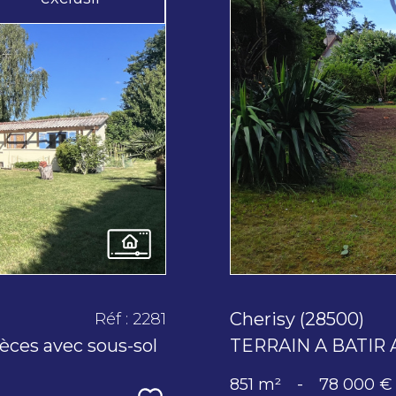
Cherisy (28500)
Réf : 2281
ces avec sous-sol
TERRAIN A BATIR 
851 m²
-
78 000 €