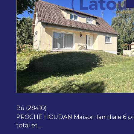
voir le
bien
Bû (28410)
PROCHE HOUDAN Maison familiale 6 piè
total et...