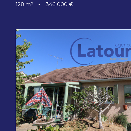
128 m²
-
346 000 €
voir le
bien