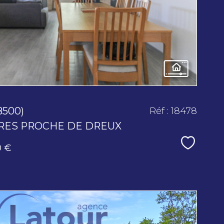
bien
8500)
Réf : 18478
RES PROCHE DE DREUX
Sélecti
0 €