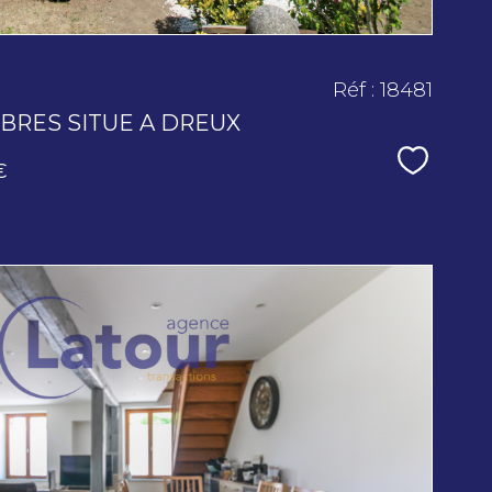
Réf : 18481
BRES SITUE A DREUX
Sélecti
€
voir le