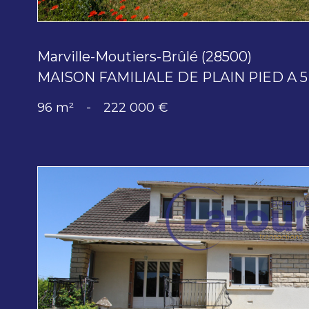
Marville-Moutiers-Brûlé (28500)
MAISON FAMILIALE DE PLAIN PIED A 
96 m²
-
222 000 €
voir le