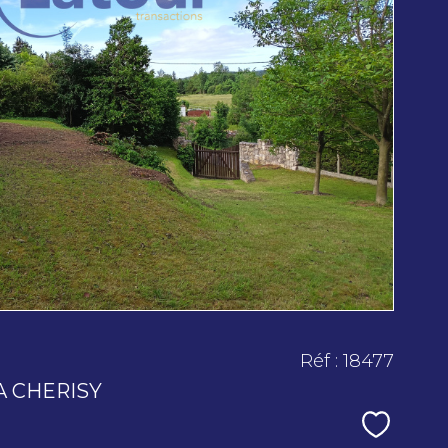
voir le
bien
Réf : 18477
A CHERISY
Sélecti