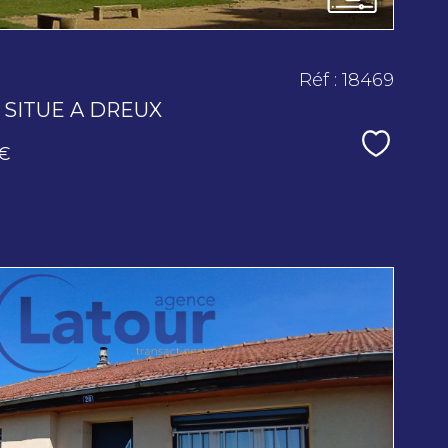
Réf : 18469
SITUE A DREUX
Sélecti
 €
voir le