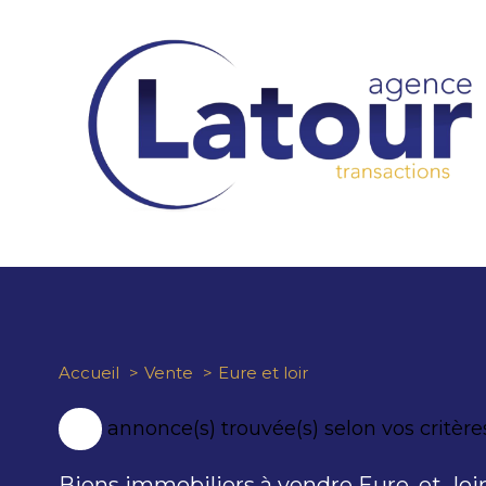
Accueil
Vente
Eure et loir
77
annonce(s) trouvée(s) selon vos critère
Biens immobiliers à vendre Eure_et_loi