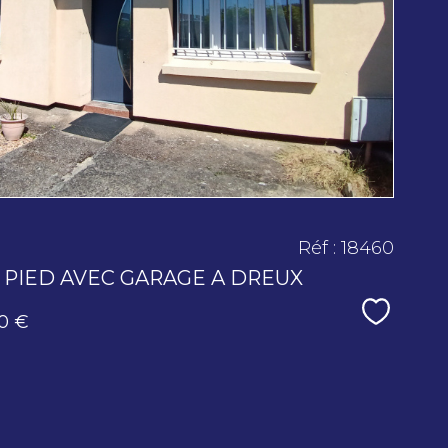
bien
Réf : 18460
 PIED AVEC GARAGE A DREUX
Sélecti
0 €