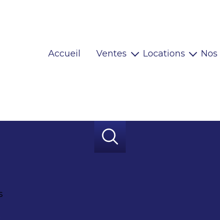
Accueil
Ventes
Locations
Nos
Maisons
Locaux pro
Appartements
Habitations
Terrains
Locaux pro
Immeubles
Autres
s
r