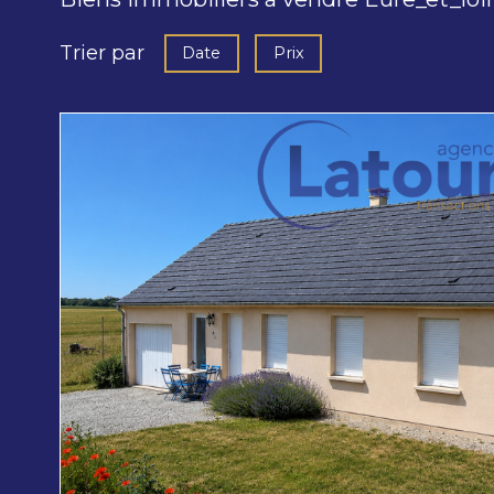
Trier par
Date
Prix
voir le
bien