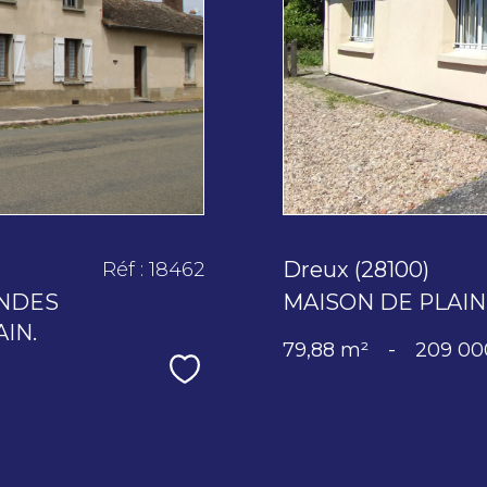
Dreux (28100)
Réf : 18462
ANDES
MAISON DE PLAIN
IN.
79,88 m²
-
209 00
Sélectionner