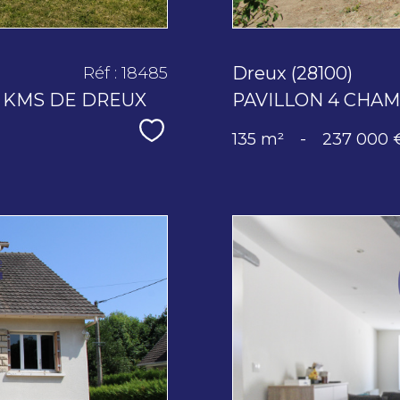
Dreux (28100)
Réf : 18485
5 KMS DE DREUX
PAVILLON 4 CHAM
Sélectionner
135 m²
-
237 000 