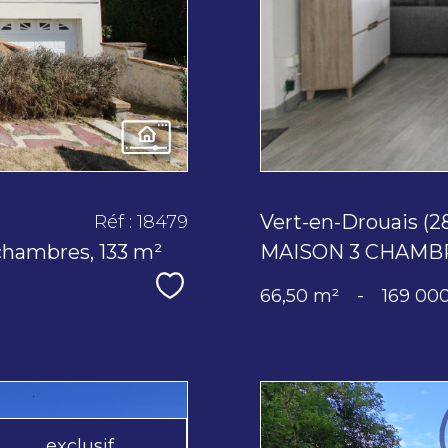
Vert-en-Drouais (2
Réf : 18479
chambres, 133 m²
MAISON 3 CHAMB
Sélectionner
66,50 m²
-
169 00
exclusif