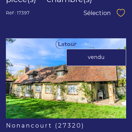
Sélection
Réf : 17397
Séle
vendu
voir le
bien
Nonancourt (27320)