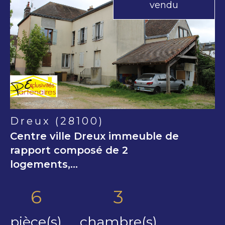
vendu
voir le
bien
Dreux (28100)
Centre ville Dreux immeuble de
rapport composé de 2
logements,...
6
3
pièce(s)
chambre(s)