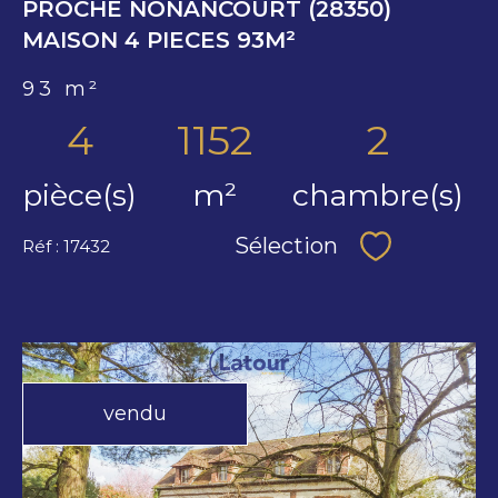
PROCHE NONANCOURT (28350)
MAISON 4 PIECES 93M²
93 m²
4
1152
2
pièce(s)
m²
chambre(s)
Sélection
Réf : 17432
Sélectionne
vendu
voir le