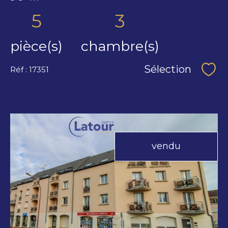
5
3
pièce(s)
chambre(s)
Sélection
Réf : 17351
Séle
vendu
voir le
bien