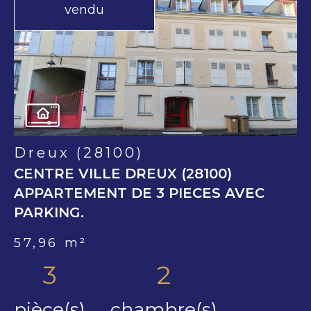
vendu
voir le
bien
Dreux (28100)
CENTRE VILLE DREUX (28100)
APPARTEMENT DE 3 PIECES AVEC
PARKING.
57,96 m²
3
2
pièce(s)
chambre(s)