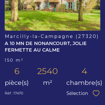
bien
Marcilly-la-Campagne (27320)
A 10 MN DE NONANCOURT, JOLIE
FERMETTE AU CALME
150 m²
6
2540
4
pièce(s)
m²
chambre(s)
Sélection
Réf : 17470
Séle