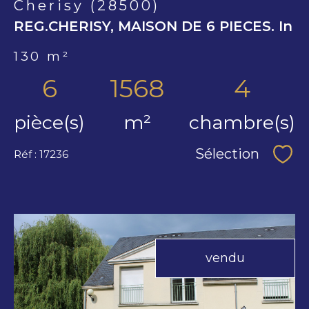
Cherisy (28500)
REG.CHERISY, MAISON DE 6 PIECES. In
130 m²
6
1568
4
pièce(s)
m²
chambre(s)
Sélection
Réf : 17236
Séle
vendu
voir le