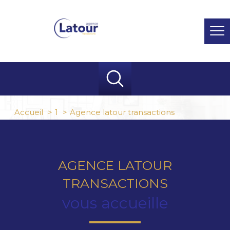
Accueil
1
Agence latour transactions
AGENCE LATOUR
TRANSACTIONS
vous accueille