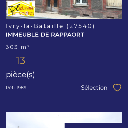
Ivry-la-Bataille (27540)
IMMEUBLE DE RAPPAORT
303 m²
13
pièce(s)
Sélection
Réf : 1989
Séle