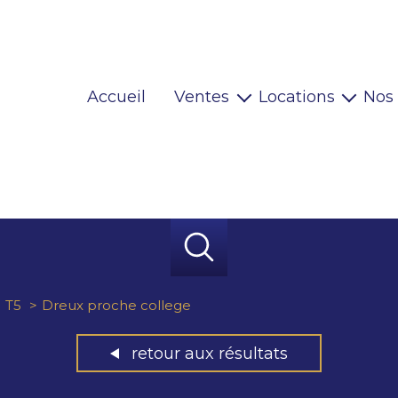
Accueil
Ventes
Locations
Nos
Maisons
Locaux pro
Appartements
Habitations
Terrains
Locaux pro
Immeubles
Autres
T5
Dreux proche college
retour aux résultats