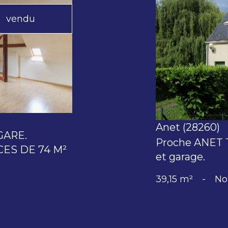
vendu
Anet (28260)
GARE.
Proche ANET T
ES DE 74 M²
et garage.
39,15 m²
-
No