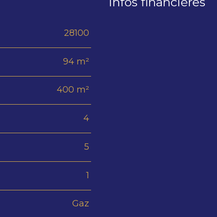
Infos financières
28100
Caractéristiques
Valeur
94 m²
400 m²
4
5
1
Gaz