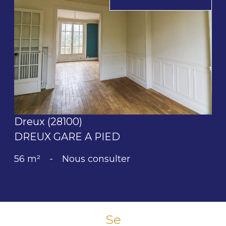
voir le bien
Dreux (28100)
DREUX GARE A PIED
56 m²
-
Nous consulter
Se