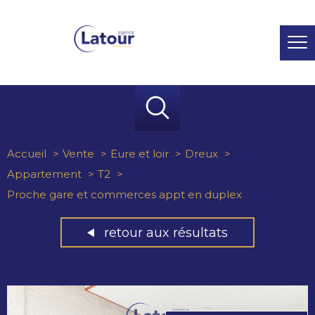
Accueil
Vente
Eure et loir
Dreux
Appartement
T2
Proche gare et commerces appt en duplex
retour aux résultats