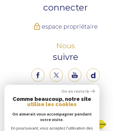
connecter
espace propriétaire
Nous
suivre
On en reste là
Nous
Comme beaucoup, notre site
utilise les cookies
adhérons
On aimerait vous accompagner pendant
votre visite.
En poursuivant, vous acceptez l'utilisation des