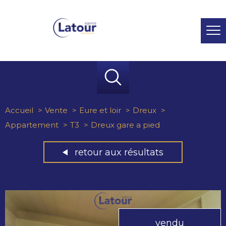
Accueil
Vente
Eure et loir
Dreux
Appartement
T3
Dreux gare a pied
retour aux résultats
vendu