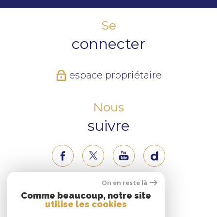
Se
connecter
espace propriétaire
Nous
suivre
On en reste là
Nous
Comme beaucoup, notre site
utilise les cookies
adhérons