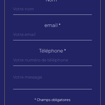
Fieldset
par
défaut
email *
Téléphone *
Message
Fieldset
*
par
défaut
* Champs obligatoires
Validation