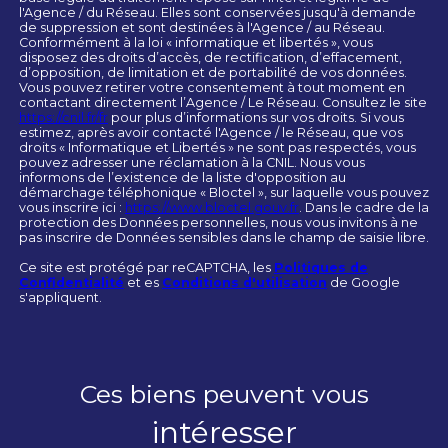
l'Agence / du Réseau. Elles sont conservées jusqu'à demande
de suppression et sont destinées à l'Agence / au Réseau.
Conformément à la loi « informatique et libertés », vous
disposez des droits d’accès, de rectification, d’effacement,
d’opposition, de limitation et de portabilité de vos données.
Vous pouvez retirer votre consentement à tout moment en
contactant directement l’Agence / Le Réseau. Consultez le site
https://cnil.fr/fr
pour plus d’informations sur vos droits. Si vous
estimez, après avoir contacté l'Agence / le Réseau, que vos
droits « Informatique et Libertés » ne sont pas respectés, vous
pouvez adresser une réclamation à la CNIL. Nous vous
informons de l’existence de la liste d'opposition au
démarchage téléphonique « Bloctel », sur laquelle vous pouvez
vous inscrire ici :
https://www.bloctel.gouv.fr
. Dans le cadre de la
protection des Données personnelles, nous vous invitons à ne
pas inscrire de Données sensibles dans le champ de saisie libre.
Ce site est protégé par reCAPTCHA, les
Politiques de
Confidentialité
et es
Conditions d'utilisation
de Google
s'appliquent.
Ces biens peuvent vous
intéresser