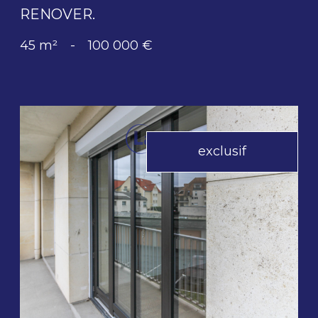
RENOVER.
45 m²
-
100 000 €
exclusif
voir le bien