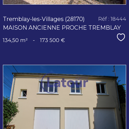
Tremblay-les-Villages (28170)
Réf : 18444
MAISON ANCIENNE PROCHE TREMBLAY
Sé
134,50 m²
-
173 500 €
voir le
bien