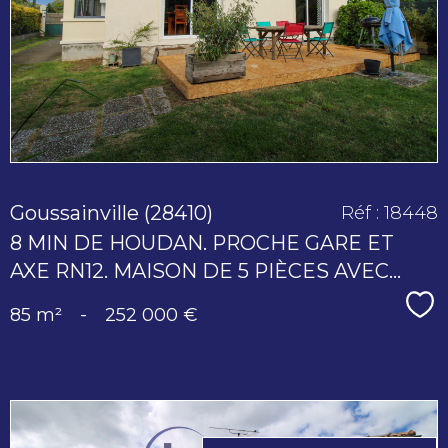
bien
Goussainville (28410)
Réf : 18448
8 MIN DE HOUDAN. PROCHE GARE ET
AXE RN12. MAISON DE 5 PIÈCES AVEC...
Sé
85 m²
-
252 000 €