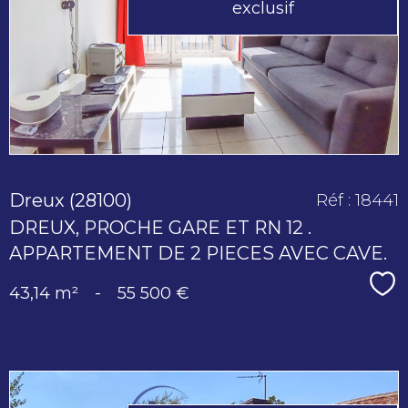
exclusif
bien
Dreux (28100)
Réf : 18441
DREUX, PROCHE GARE ET RN 12 .
APPARTEMENT DE 2 PIECES AVEC CAVE.
Sé
43,14 m²
-
55 500 €