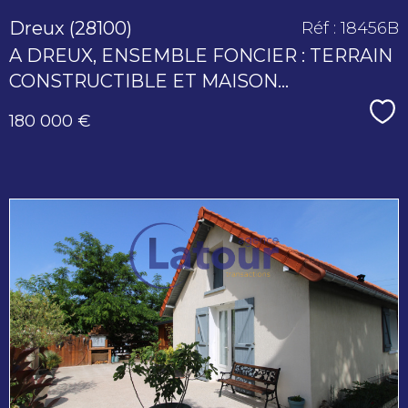
Dreux (28100)
Réf : 18456B
A DREUX, ENSEMBLE FONCIER : TERRAIN
CONSTRUCTIBLE ET MAISON...
Sé
180 000 €
voir le
bien