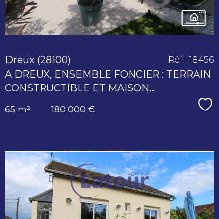
Dreux (28100)
Réf : 18456
A DREUX, ENSEMBLE FONCIER : TERRAIN
CONSTRUCTIBLE ET MAISON...
Sé
65 m²
-
180 000 €
voir le