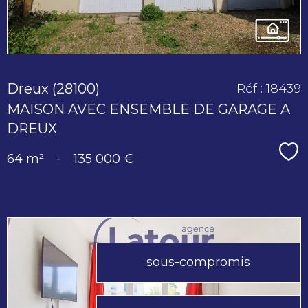
Dreux (28100)
Réf : 18439
MAISON AVEC ENSEMBLE DE GARAGE A
DREUX
Sé
64 m²
-
135 000 €
sous-compromis
voir le