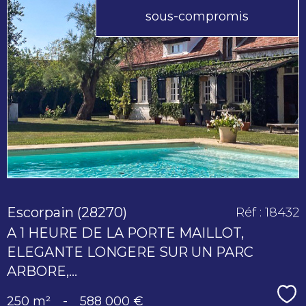
sous-compromis
voir le
bien
Escorpain (28270)
Réf : 18432
A 1 HEURE DE LA PORTE MAILLOT,
ELEGANTE LONGERE SUR UN PARC
ARBORE,...
Sé
250 m²
-
588 000 €