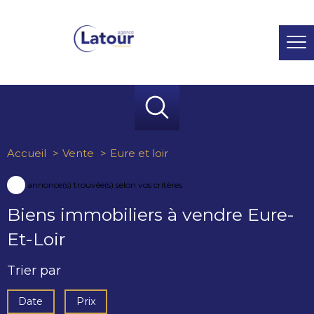
Accueil
Vente
Eure et loir
77
annonce(s) trouvée(s) selon vos critères
Biens immobiliers à vendre Eure-
Et-Loir
Trier par
Date
Prix