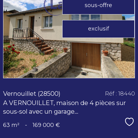
sous-offre
voir le
exclusif
bien
Vernouillet (28500)
Réf : 18440
A VERNOUILLET, maison de 4 pièces sur
sous-sol avec un garage...
Sé
63 m²
-
169 000 €