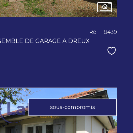
Réf : 18439
SEMBLE DE GARAGE A DREUX
Sélecti
sous-compromis