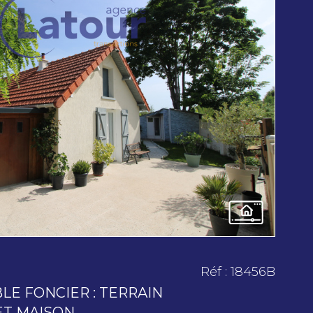
voir le
bien
Réf : 18456B
LE FONCIER : TERRAIN
T MAISON...