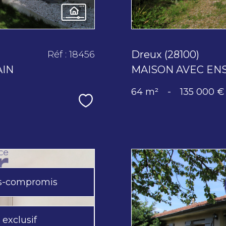
Dreux (28100)
Réf : 18456
AIN
MAISON AVEC EN
64 m²
-
135 000 €
Sélectionner
s-compromis
exclusif