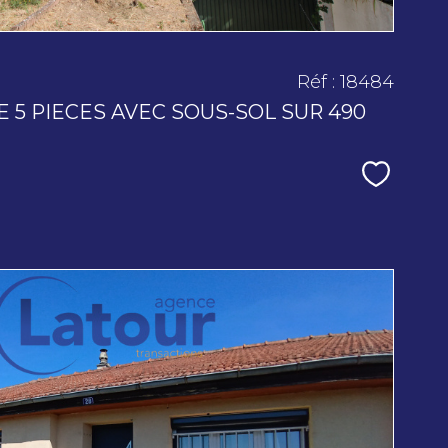
Réf : 18484
 5 PIECES AVEC SOUS-SOL SUR 490
Sélecti
voir le