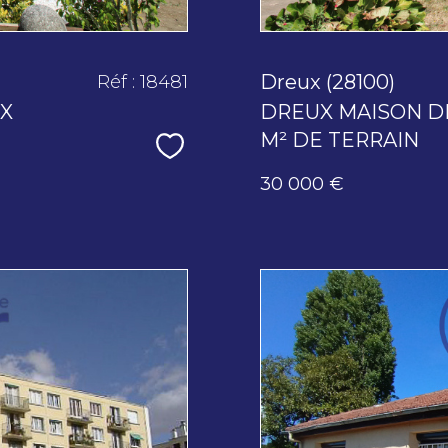
Dreux (28100)
Réf : 18481
UX
DREUX MAISON DE
M² DE TERRAIN
Sélectionner
30 000 €