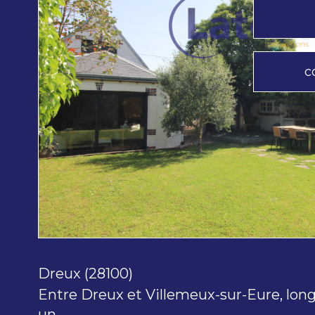
c
voir le
bien
Dreux (28100)
Entre Dreux et Villemeux-sur-Eure, long
un...