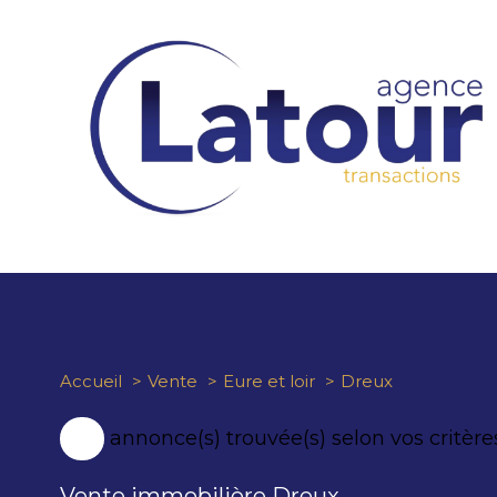
Accueil
Vente
Eure et loir
Dreux
34
annonce(s) trouvée(s) selon vos critère
Vente immobilière Dreux