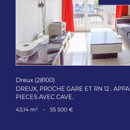
voir le
bien
Dreux (28100)
DREUX, PROCHE GARE ET RN 12 . APP
PIECES AVEC CAVE.
43,14 m²
-
55 500 €