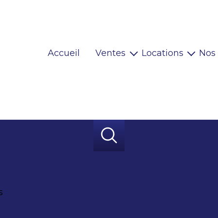
Accueil
Ventes
Locations
Nos
Maisons
Locaux pro
Appartements
Habitations
Terrains
Locaux pro
Immeubles
Autres
s