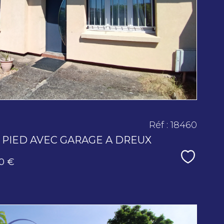
bien
Réf : 18460
 PIED AVEC GARAGE A DREUX
Sélecti
0 €