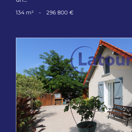
134 m²
-
296 800 €
voir le
bien