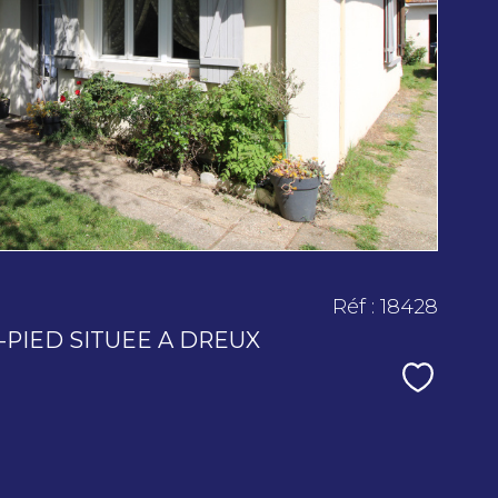
voir le
bien
Réf : 18428
-PIED SITUEE A DREUX
Sélecti